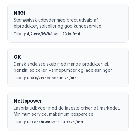
være den allerbilligste løsning på markedet.
NRGI
Stor østjysk udbyder med bredt udvalg af
elprodukter, solceller og god kundeservice.
Tillæg:
4,2 øre/kWh
Abon.:
23 kr./md.
OK
Dansk andelsselskab med mange produkter: el,
benzin, solceller, varmepumper og ladeløsninger.
Tillæg:
0 øre/kWh
Abon.:
39 kr./md.
Nettopower
Lavpris-udbyder med de laveste priser på markedet.
Minimum service, maksimum besparelse.
Tillæg:
0-1 øre/kWh
Abon.:
0-9 kr./md.