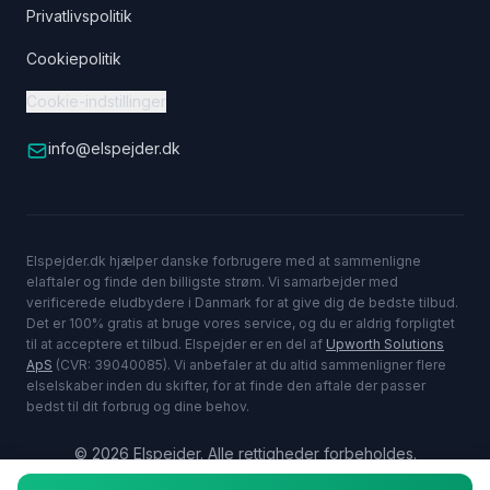
Privatlivspolitik
Cookiepolitik
Cookie-indstillinger
info@elspejder.dk
Elspejder.dk hjælper danske forbrugere med at sammenligne
elaftaler og finde den billigste strøm. Vi samarbejder med
verificerede eludbydere i Danmark for at give dig de bedste tilbud.
Det er 100% gratis at bruge vores service, og du er aldrig forpligtet
til at acceptere et tilbud. Elspejder er en del af
Upworth Solutions
ApS
(CVR: 39040085). Vi anbefaler at du altid sammenligner flere
elselskaber inden du skifter, for at finde den aftale der passer
bedst til dit forbrug og dine behov.
©
2026
Elspejder. Alle rettigheder forbeholdes.
Dine oplysninger er sikre