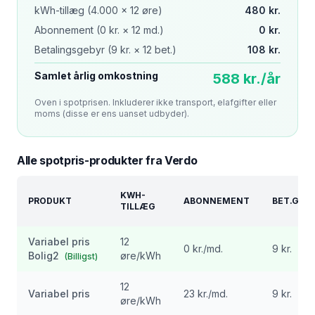
kWh-tillæg (4.000 ×
12
øre)
480
kr.
Abonnement (
0
kr. × 12 md.)
0
kr.
Betalingsgebyr (
9
kr. ×
12
bet.)
108
kr.
Samlet årlig omkostning
588 kr./år
Oven i spotprisen. Inkluderer ikke transport, elafgifter eller
moms (disse er ens uanset udbyder).
Alle spotpris-produkter fra
Verdo
KWH-
PRODUKT
ABONNEMENT
BET.GEB
TILLÆG
Variabel pris
12
0
kr./md.
9 kr.
Bolig2
øre/kWh
(Billigst)
12
Variabel pris
23
kr./md.
9 kr.
øre/kWh