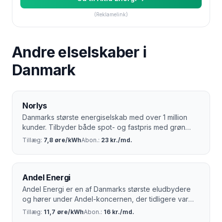
(Reklamelink)
Andre elselskaber i
Danmark
Norlys
Danmarks største energiselskab med over 1 million
kunder. Tilbyder både spot- og fastpris med grøn
strøm.
Tillæg:
7,8 øre/kWh
Abon.:
23 kr./md.
Andel Energi
Andel Energi er en af Danmarks største eludbydere
og hører under Andel-koncernen, der tidligere var
kendt som SEAS-NVE. Med rødder helt tilbage til 1924
Tillæg:
11,7 øre/kWh
Abon.:
16 kr./md.
har selskabet over 100 års erfaring i dansk