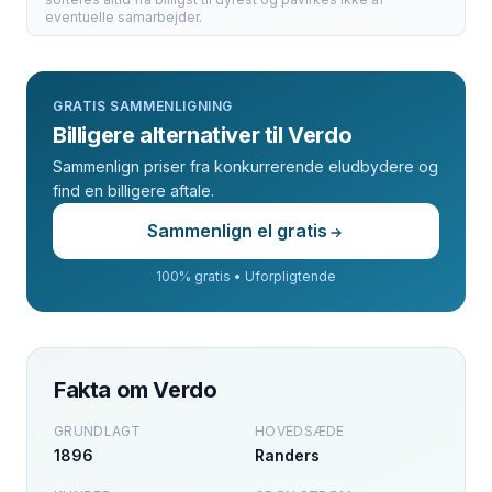
eventuelle samarbejder.
GRATIS SAMMENLIGNING
Billigere alternativer til Verdo
Sammenlign priser fra konkurrerende eludbydere og
find en billigere aftale.
Sammenlign el gratis
100% gratis • Uforpligtende
Fakta om
Verdo
GRUNDLAGT
HOVEDSÆDE
1896
Randers