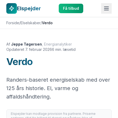
Elspejder
Få tilbud
Forside
/
Elselskaber
/
Verdo
Af
Jeppe Tøgersen
,
Energianalytiker
Opdateret
7. februar 2026
6 min. læsetid
Verdo
Randers-baseret energiselskab med over
125 års historie. El, varme og
affaldshåndtering.
Elspejder kan modtage provision fra partnere. Priserne
sorteres altid fra billigst til dyrest og påvirkes ikke af