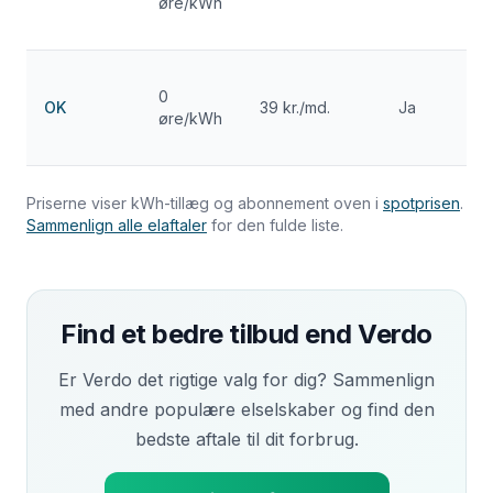
øre/kWh
s
0
b
OK
39 kr./md.
Ja
øre/kWh
s
Priserne viser kWh-tillæg og abonnement oven i
spotprisen
.
Sammenlign alle elaftaler
for den fulde liste.
Find et bedre tilbud end
Verdo
Er
Verdo
det rigtige valg for dig? Sammenlign
med andre populære elselskaber og find den
bedste aftale til dit forbrug.