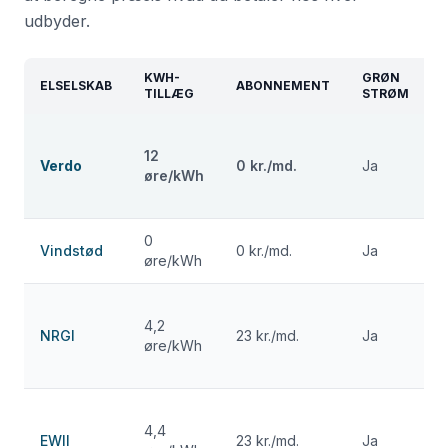
udbyder.
KWH-
GRØN
ELSELSKAB
ABONNEMENT
TILLÆG
STRØM
12
b
Verdo
0 kr./md.
Ja
øre/kWh
s
0
Vindstød
0 kr./md.
Ja
øre/kWh
b
4,2
b
NRGI
23 kr./md.
Ja
øre/kWh
s
4,4
b
EWII
23 kr./md.
Ja