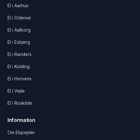
El i Aarhus
El i Odense
El i Aalborg
El i Esbjerg
El i Randers
El i Kolding
El i Horsens
El i Vejle
El i Roskilde
Information
Om Elspejder