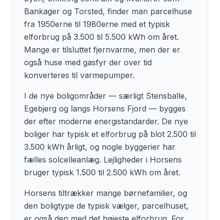
Bankager og Torsted, finder man parcelhuse
fra 1950erne til 1980erne med et typisk
elforbrug på 3.500 til 5.500 kWh om året.
Mange er tilsluttet fjernvarme, men der er
også huse med gasfyr der over tid
konverteres til varmepumper.
I de nye boligområder — særligt Stensballe,
Egebjerg og langs Horsens Fjord — bygges
der efter moderne energistandarder. De nye
boliger har typisk et elforbrug på blot 2.500 til
3.500 kWh årligt, og nogle byggerier har
fælles solcelleanlæg. Lejligheder i Horsens
bruger typisk 1.500 til 2.500 kWh om året.
Horsens tiltrækker mange børnefamilier, og
den boligtype de typisk vælger, parcelhuset,
er også den med det højeste elforbrug. For