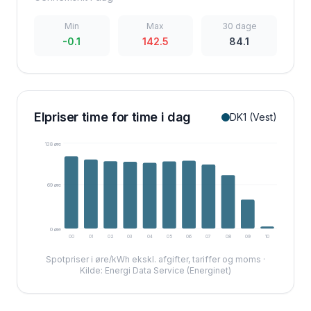
Min
Max
30 dage
-0.1
142.5
84.1
Elpriser time for time i dag
DK1 (Vest)
138
øre
69
øre
0
øre
00
01
02
03
04
05
06
07
08
09
10
11
12
Spotpriser i øre/kWh ekskl. afgifter, tariffer og moms ·
Kilde: Energi Data Service (Energinet)