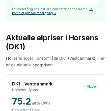
Estimeret årlig pris inkl. alle omkostninger og moms.
Se
komplet prissammenligning →
Aktuelle elpriser i
Horsens
(
DK1
)
Horsens
ligger i prisområde
DK1
(
Vestdanmark
). Her
er de aktuelle spotpriser:
DK1
-
Vestdanmark
Live
Horsens
,
Jylland
75.2
øre/kWh
Gennemsnit i dag