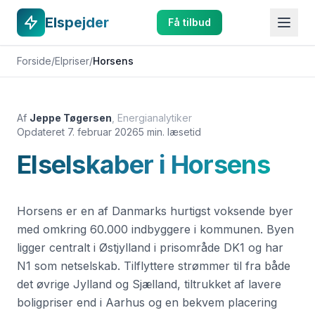
Elspejder
Få tilbud
Forside
/
Elpriser
/
Horsens
Af
Jeppe Tøgersen
,
Energianalytiker
Opdateret
7. februar 2026
5 min. læsetid
Elselskaber i
Horsens
Horsens er en af Danmarks hurtigst voksende byer
med omkring 60.000 indbyggere i kommunen. Byen
ligger centralt i Østjylland i prisområde DK1 og har
N1 som netselskab. Tilflyttere strømmer til fra både
det øvrige Jylland og Sjælland, tiltrukket af lavere
boligpriser end i Aarhus og en bekvem placering