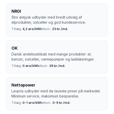
være den allerbilligste løsning på markedet.
NRGI
Stor østjysk udbyder med bredt udvalg af
elprodukter, solceller og god kundeservice.
Tillæg:
4,2 øre/kWh
Abon.:
23 kr./md.
OK
Dansk andelsselskab med mange produkter: el,
benzin, solceller, varmepumper og ladeløsninger.
Tillæg:
0 øre/kWh
Abon.:
39 kr./md.
Nettopower
Lavpris-udbyder med de laveste priser på markedet.
Minimum service, maksimum besparelse.
Tillæg:
0-1 øre/kWh
Abon.:
0-9 kr./md.