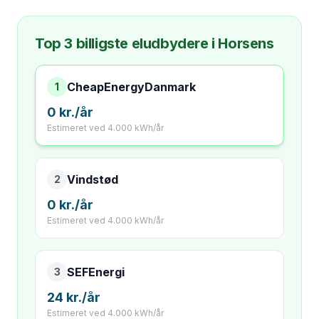
Top 3 billigste eludbydere i
Horsens
CheapEnergyDanmark
1
0
kr./år
Estimeret ved 4.000 kWh/år
Vindstød
2
0
kr./år
Estimeret ved 4.000 kWh/år
SEFEnergi
3
24
kr./år
Estimeret ved 4.000 kWh/år