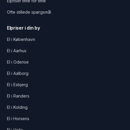
Elpriser time for time
Ofte stillede spørgsmål
Elpriser i din by
El i København
El i Aarhus
El i Odense
El i Aalborg
El i Esbjerg
El i Randers
El i Kolding
El i Horsens
El i Vejle