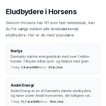
Eludbydere i
Horsens
Selvom
Horsens
har
N1
som fast netselskab, kan
du frit vælge mellem alle landsdækkende
eludbydere. Her er de mest populære:
Norlys
Danmarks største energiselskab med over 1 million
kunder. Tilbyder både spot- og fastpris med grøn
strøm.
Tillæg:
7,8 øre/kWh
Abon.:
23 kr./md.
Andel Energi
Andel Energi er en af Danmarks største eludbydere
og hører under Andel-koncernen, der tidligere var
kendt som SEAS-NVE. Med rødder helt tilbage til 1924
Tillæg:
11,7 øre/kWh
Abon.:
16 kr./md.
har selskabet over 100 års erfaring i dansk