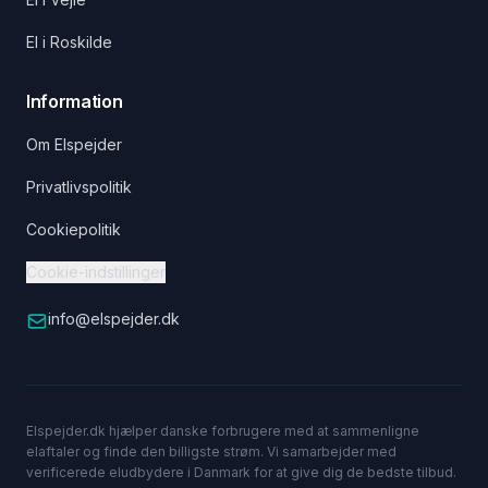
El i Roskilde
Information
Om Elspejder
Privatlivspolitik
Cookiepolitik
Cookie-indstillinger
info@elspejder.dk
Elspejder.dk hjælper danske forbrugere med at sammenligne
elaftaler og finde den billigste strøm. Vi samarbejder med
verificerede eludbydere i Danmark for at give dig de bedste tilbud.