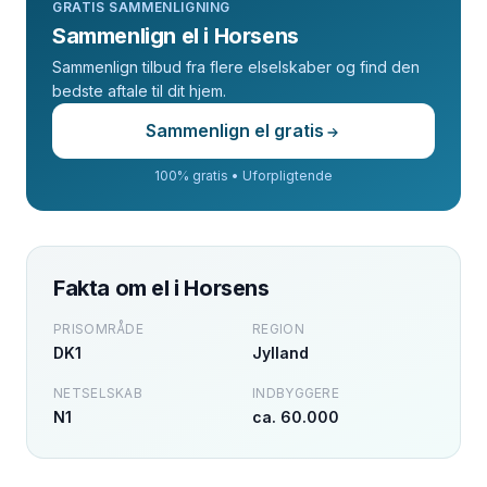
GRATIS SAMMENLIGNING
Sammenlign el i Horsens
Sammenlign tilbud fra flere elselskaber og find den
bedste aftale til dit hjem.
Sammenlign el gratis
100% gratis • Uforpligtende
Fakta om el i
Horsens
PRISOMRÅDE
REGION
DK1
Jylland
NETSELSKAB
INDBYGGERE
N1
ca. 60.000